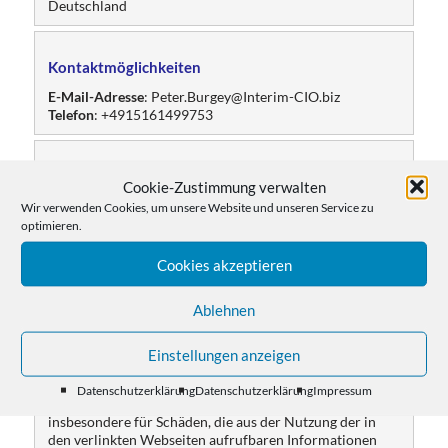
Deutschland
Kontaktmöglichkeiten
E-Mail-Adresse
: Peter.Burgey@Interim-CIO.biz
Telefon
: +4915161499753
Social Media und andere Onlinepräsenzen
Cookie-Zustimmung verwalten
Dieses Impressum gilt auch für die folgenden Social-
Wir verwenden Cookies, um unsere Website und unseren Service zu
Media-Präsenzen und Onlineprofile
:
optimieren.
https://www.xing.com/profile/Peter_Burgey
https://www.linkedin.com/in/interim-cio-peter-burgey/
Cookies akzeptieren
Ablehnen
Haftungs- und Urheberrechtshinweise
Links auf fremde Webseiten
: Inhalte fremder Webseiten,
Einstellungen anzeigen
auf die wir direkt oder indirekt verweisen, liegen
außerhalb unseres Verantwortungsbereiches und
Datenschutzerklärung
Datenschutzerklärung
Impressum
machen wir uns nicht zu Eigen. Für alle Inhalte und
insbesondere für Schäden, die aus der Nutzung der in
den verlinkten Webseiten aufrufbaren Informationen